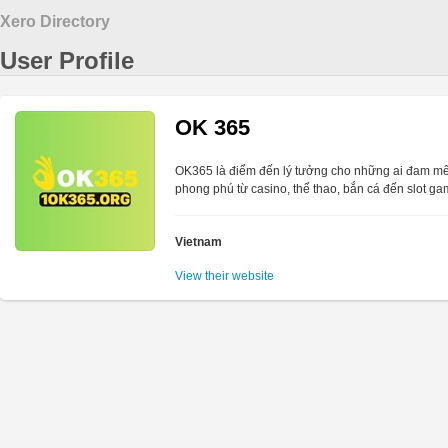
Xero Directory
User Profile
OK 365
OK365 là điểm đến lý tưởng cho những ai đam mê c
phong phú từ casino, thể thao, bắn cá đến slot g
Vietnam
View their website