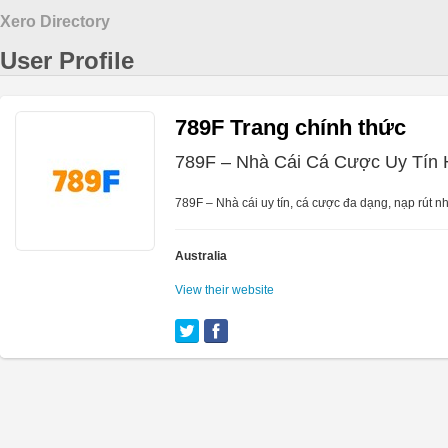
Xero Directory
User Profile
789F Trang chính thức
789F – Nhà Cái Cá Cược Uy Tín
789F – Nhà cái uy tín, cá cược đa dạng, nạp rút n
Australia
View their website