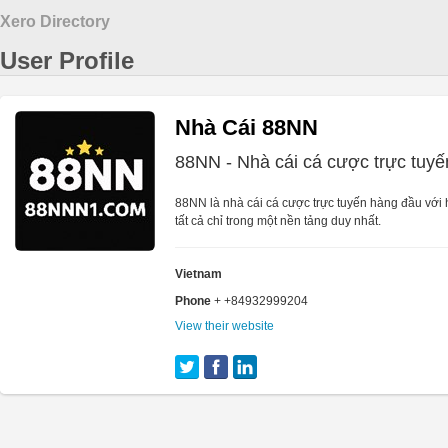
Xero Directory
User Profile
Nhà Cái 88NN
88NN - Nhà cái cá cược trực tuyến
88NN là nhà cái cá cược trực tuyến hàng đầu với hệ 
tất cả chỉ trong một nền tảng duy nhất.
Vietnam
Phone
+ +84932999204
View their website