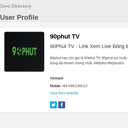
Xero Directory
User Profile
90phut TV
90Phut TV - Link Xem Live Bóng
90phut hay còn gọi là 90phut TV, 90phut xyz hoặc 
bóng đá nhanh chóng nhất. #90phut #90phutch
Vietnam
Mobile
+84 0981168112
View their website