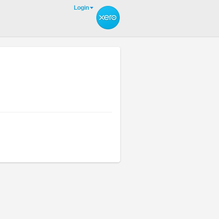
Login