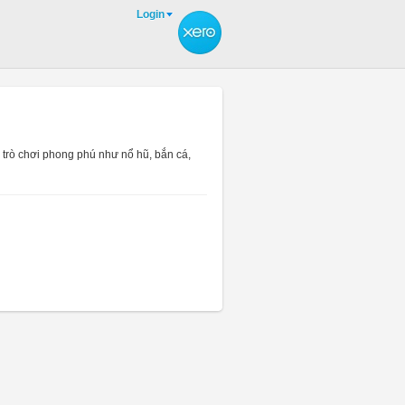
Login
trò chơi phong phú như nổ hũ, bắn cá,