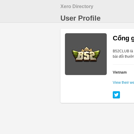
Xero Directory
User Profile
Cổng 
B52CLUB là c
bài đổi thưở
Vietnam
View their w