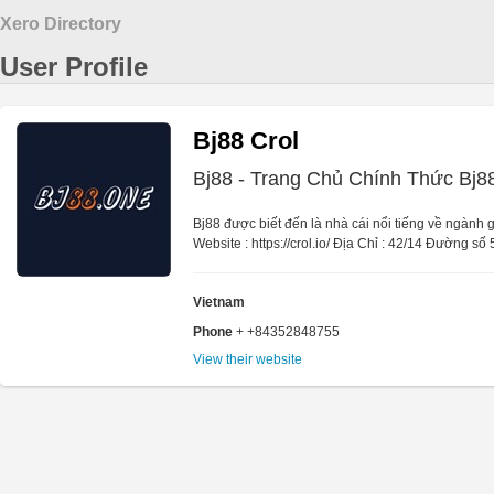
Xero Directory
User Profile
Bj88 Crol
Bj88 - Trang Chủ Chính Thức Bj
Bj88 được biết đến là nhà cái nổi tiếng về ngành g
Website : https://crol.io/ Địa Chỉ : 42/14 Đường số
Vietnam
Phone
+ +84352848755
View their website