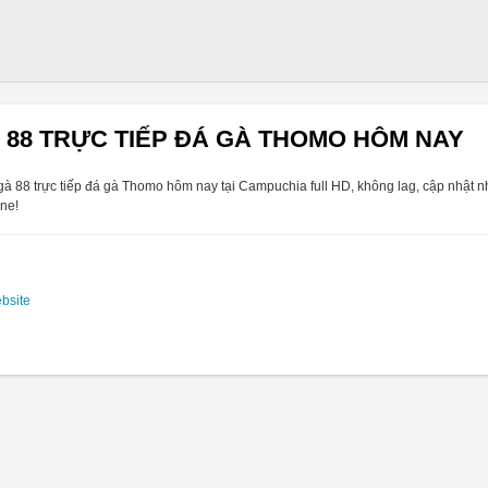
 88 TRỰC TIẾP ĐÁ GÀ THOMO HÔM NAY
 88 trực tiếp đá gà Thomo hôm nay tại Campuchia full HD, không lag, cập nhật nhan
ine!
ebsite