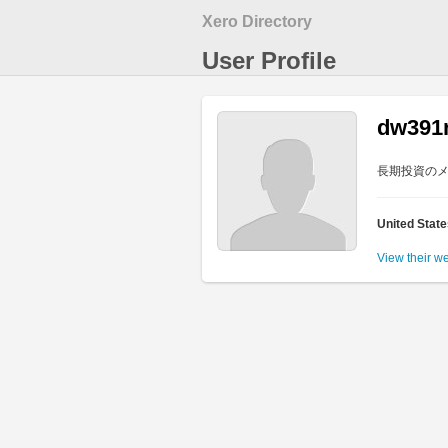
Xero Directory
User Profile
dw391
長期投資の
United Stat
View their w