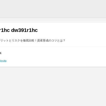
r1hc dw391r1hc
メリットとリスクを徹底比較！資産形成のコツとは？
es
ebsite