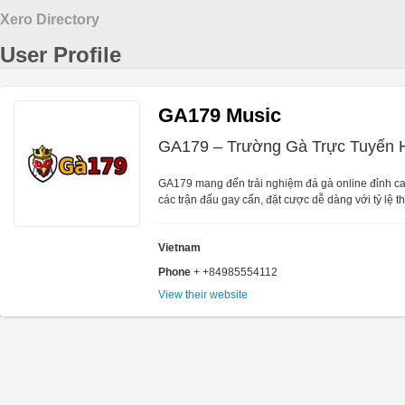
Xero Directory
User Profile
GA179 Music
GA179 – Trường Gà Trực Tuyến 
GA179 mang đến trải nghiệm đá gà online đỉnh cao 
các trận đấu gay cấn, đặt cược dễ dàng với tỷ lệ 
Vietnam
Phone
+ +84985554112
View their website