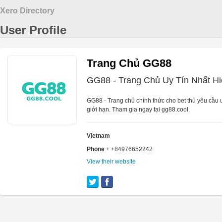
Xero Directory
User Profile
Trang Chủ GG88
GG88 - Trang Chủ Uy Tín Nhất H
GG88 - Trang chủ chính thức cho bet thủ yêu cầu 
giới hạn. Tham gia ngay tại gg88.cool.
Vietnam
Phone
+ +84976652242
View their website