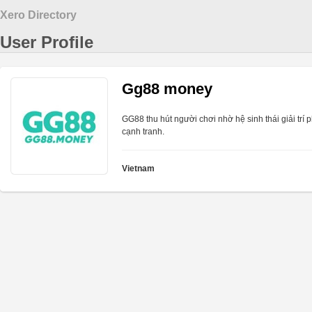
Xero Directory
User Profile
Gg88 money
GG88 thu hút người chơi nhờ hệ sinh thái giải trí 
cạnh tranh.
Vietnam