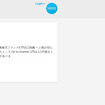
Login
の公募株式ファンドETF出口戦略 へと舵が切ら
o to channel 1円以上1円単位 1
がありま