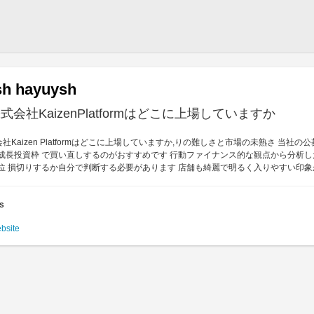
sh hayuysh
会社KaizenPlatformはどこに上場していますか
社Kaizen Platformはどこに上場していますか,りの難しさと市場の未熟さ 当社
の成長投資枠 で買い直しするのがおすすめです 行動ファイナンス的な観点から分析したところ G
位 損切りするか自分で判断する必要があります 店舗も綺麗で明るく入りやすい印象
es
ebsite