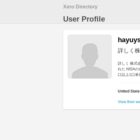
Xero Directory
User Profile
hayuy
詳しく株式
詳しく 株式会
れた NISA
口以上1口単
United Stat
View their w