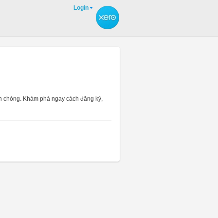
Login
nh chóng. Khám phá ngay cách đăng ký,