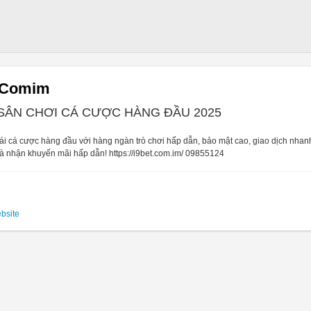
 Comim
- SÂN CHƠI CÁ CƯỢC HÀNG ĐẦU 2025
cái cá cược hàng đầu với hàng ngàn trò chơi hấp dẫn, bảo mật cao, giao dịch nha
 và nhận khuyến mãi hấp dẫn! https://i9bet.com.im/ 09855124
ebsite