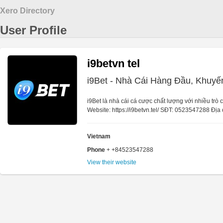
Xero Directory
User Profile
i9betvn tel
i9Bet - Nhà Cái Hàng Đầu, Khuy
i9Bet là nhà cái cá cược chất lượng với nhiều trò
Website: https://i9betvn.tel/ SĐT: 0523547288 Địa 
Vietnam
Phone
+ +84523547288
View their website