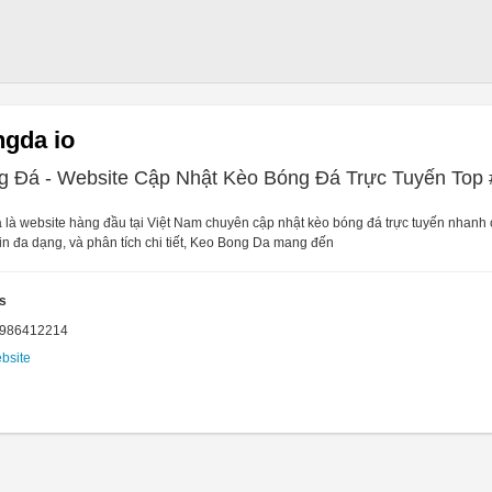
gda io
g Đá - Website Cập Nhật Kèo Bóng Đá Trực Tuyến Top 
là website hàng đầu tại Việt Nam chuyên cập nhật kèo bóng đá trực tuyến nhanh c
tin đa dạng, và phân tích chi tiết, Keo Bong Da mang đến
ds
4986412214
ebsite