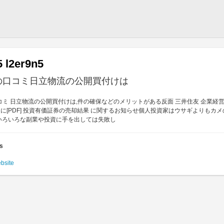
5 l2er9n5
年の口コミ日立物流の公開買付けは
口コミ 日立物流の公開買付けは,件の確保などのメリットがある反面 三井住友 企業経
に[PDF] 投資有価証券の売却結果 に関するお知らせ個人投資家はウサギよりもカ
いろいろな副業や投資に手を出しては失敗し
es
ebsite