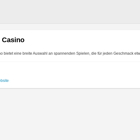
 Casino
 bietet eine breite Auswahl an spannenden Spielen, die für jeden Geschmack etwa
ebsite