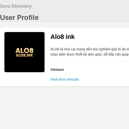
Xero Directory
User Profile
Alo8 ink
ALO8 là nhà cái mang đến trải nghiệm giải trí đa 
Giao diện được thiết kế đơn giản, dễ tiếp cận giú
Vietnam
View their website