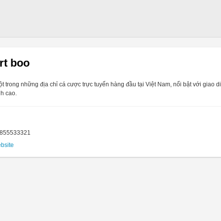
rt boo
ột trong những địa chỉ cá cược trực tuyến hàng đầu tại Việt Nam, nổi bật với giao 
h cao.
4855533321
ebsite