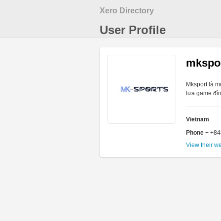
Xero Directory
User Profile
mkspo
Mksport là m
tựa game đỉn
Vietnam
Phone
+ +8
View their w