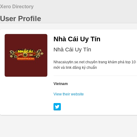
Xero Directory
User Profile
Nhà Cái Uy Tín
Nhà Cái Uy Tín
Nhacaiuytin.se.net chuyên trang khám phá top 10 nh
mới và link đăng ký chuẩn
Vietnam
View their website