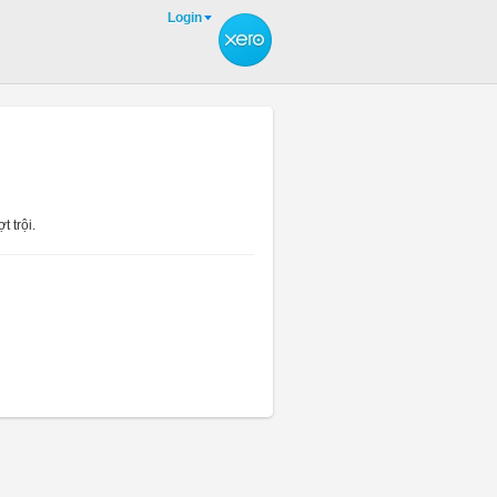
Login
 trội.