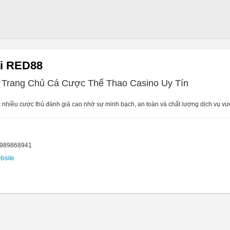
ái RED88
 Trang Chủ Cá Cược Thể Thao Casino Uy Tín
hiều cược thủ đánh giá cao nhờ sự minh bạch, an toàn và chất lượng dịch vụ vượt
4989868941
ebsite