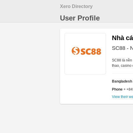
Xero Directory
User Profile
Nhà cá
SC88 - N
SC88 là nền 
thao, casino
Bangladesh
Phone
+ +8
View their w