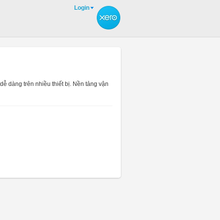
Login
dễ dàng trên nhiều thiết bị. Nền tảng vận