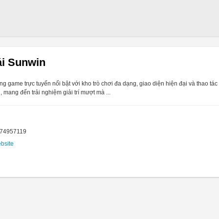
i Sunwin
g game trực tuyến nổi bật với kho trò chơi đa dạng, giao diện hiện đại và thao tác 
 mang đến trải nghiệm giải trí mượt mà ...
374957119
ebsite