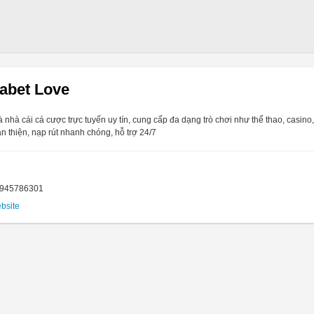
abet Love
 nhà cái cá cược trực tuyến uy tín, cung cấp đa dạng trò chơi như thể thao, casino
n thiện, nạp rút nhanh chóng, hỗ trợ 24/7
4945786301
ebsite