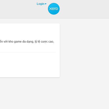
Login
n với kho game đa dạng, tỷ lệ cược cao,