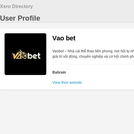
Xero Directory
User Profile
Vao bet
Vaobet – Nhà cái thể thao tiên phong, nơi hội tụ 
giải trí sôi động, chuyên nghiệp và cơ hội chinh p
Bahrain
View their website