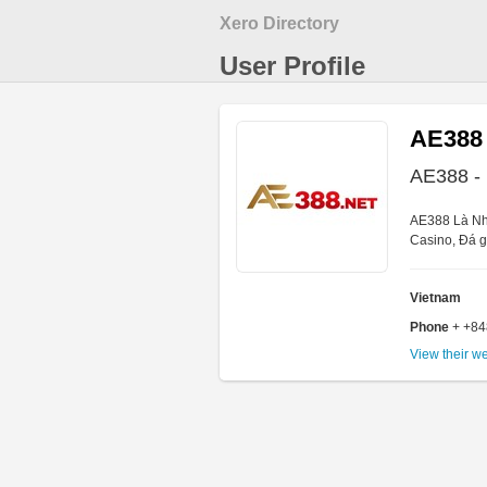
Xero Directory
User Profile
AE388
AE388 -
AE388 Là Nhà
Casino, Đá gà
Vietnam
Phone
+ +8
View their w