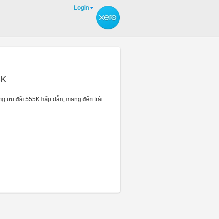
Login
5K
cùng ưu đãi 555K hấp dẫn, mang đến trải