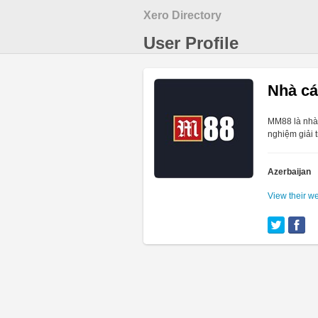
Xero Directory
User Profile
Nhà c
MM88 là nhà c
nghiệm giải t
Azerbaijan
View their w