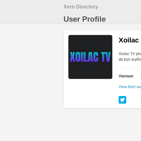
Xero Directory
User Profile
Xoilac
Xoilac TV ph
đá trực tuyế
Vietnam
View their w